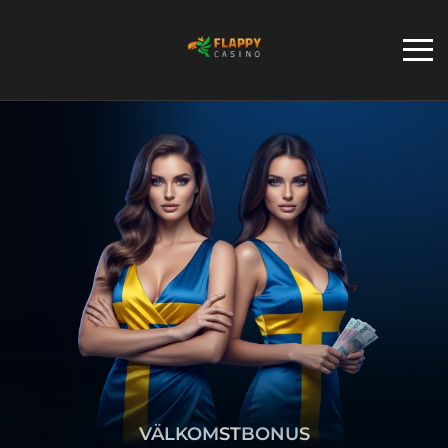
VÄLKOMSTBONUS