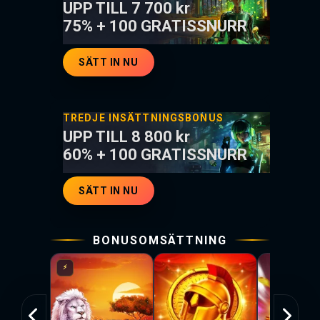
UPP TILL 7 700 kr
75% + 100 GRATISSNURR
SÄTT IN NU
TREDJE INSÄTTNINGSBONUS
UPP TILL 8 800 kr
60% + 100 GRATISSNURR
SÄTT IN NU
BONUSOMSÄTTNING
⚡