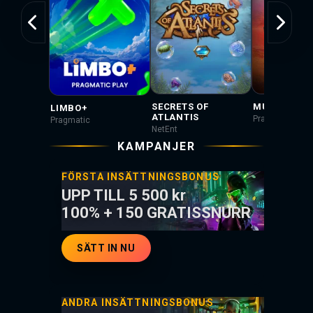
SECRETS OF
MUSTANG G
LIMBO+
ATLANTIS
Pragmatic
Pragmatic
NetEnt
KAMPANJER
FÖRSTA INSÄTTNINGSBONUS
UPP TILL 5 500 kr
100% + 150 GRATISSNURR
SÄTT IN NU
ANDRA INSÄTTNINGSBONUS