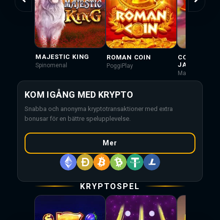
MAJESTIC KING
ROMAN COIN
COIN CRAZE
JACKPOT
Spinomenal
PoggiPlay
Mancala
KOM IGÅNG MED KRYPTO
Snabba och anonyma kryptotransaktioner med extra
bonusar för en bättre spelupplevelse.
Mer
KRYPTOSPEL