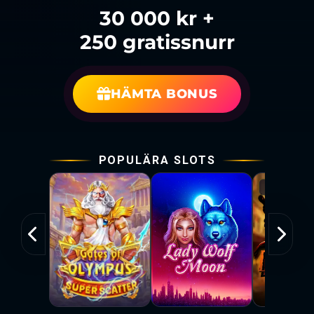
30 000 kr +
250 gratissnurr
HÄMTA BONUS
POPULÄRA SLOTS
⚡