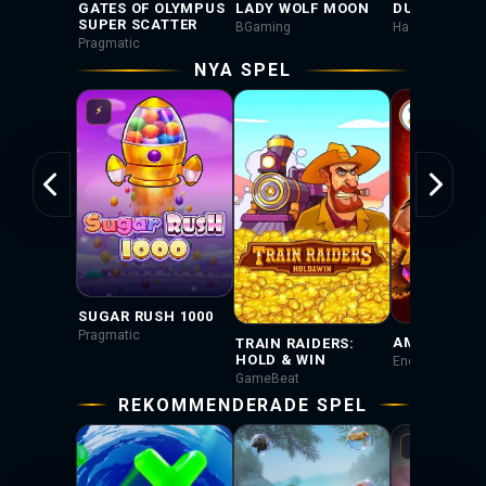
LADY WOLF MOON
GATES OF OLYMPUS
DUEL AT DA
SUPER SCATTER
BGaming
Hacksaw
Pragmatic
NYA SPEL
⚡
SUGAR RUSH 1000
Pragmatic
AMAZONS R
TRAIN RAIDERS:
HOLD & WIN
Endorphina
GameBeat
REKOMMENDERADE SPEL
⚡