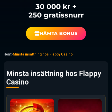
30 000 kr +
250 gratissnurr
HÄMTA BONUS
Hem
Minsta insättning hos Flappy Casino
Minsta insättning hos Flappy
Casino