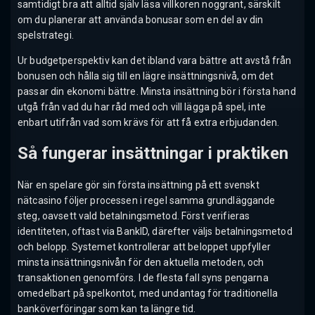
samtidigt bra att alltid själv läsa villkoren noggrant, särskilt
om du planerar att använda bonusar som en del av din
spelstrategi.
Ur budgetperspektiv kan det ibland vara bättre att avstå från
bonusen och hålla sig till en lägre insättningsnivå, om det
passar din ekonomi bättre. Minsta insättning bör i första hand
utgå från vad du har råd med och vill lägga på spel, inte
enbart utifrån vad som krävs för att få extra erbjudanden.
Så fungerar insättningar i praktiken
När en spelare gör sin första insättning på ett svenskt
nätcasino följer processen i regel samma grundläggande
steg, oavsett vald betalningsmetod. Först verifieras
identiteten, oftast via BankID, därefter väljs betalningsmetod
och belopp. Systemet kontrollerar att beloppet uppfyller
minsta insättningsnivån för den aktuella metoden, och
transaktionen genomförs. I de flesta fall syns pengarna
omedelbart på spelkontot, med undantag för traditionella
banköverföringar som kan ta längre tid.