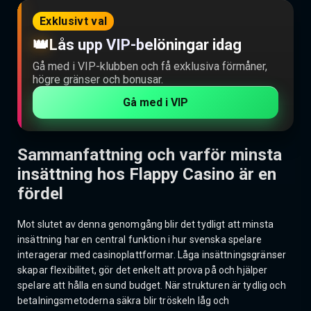
Exklusivt val
👑
Lås upp VIP-belöningar idag
Gå med i VIP-klubben och få exklusiva förmåner,
högre gränser och bonusar.
Gå med i VIP
Sammanfattning och varför minsta
insättning hos Flappy Casino är en
fördel
Mot slutet av denna genomgång blir det tydligt att minsta
insättning har en central funktion i hur svenska spelare
interagerar med casinoplattformar. Låga insättningsgränser
skapar flexibilitet, gör det enkelt att prova på och hjälper
spelare att hålla en sund budget. När strukturen är tydlig och
betalningsmetoderna säkra blir tröskeln låg och