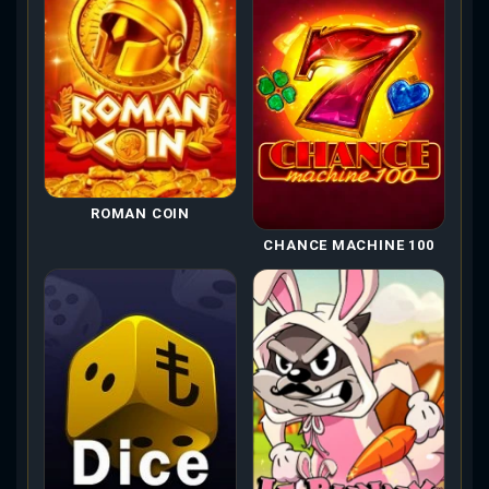
ROMAN COIN
CHANCE MACHINE 100