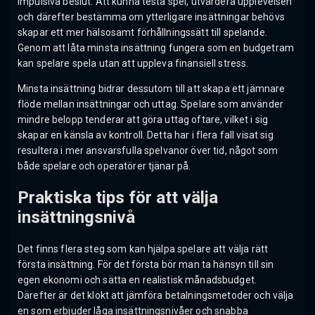
impulsiva beslut. Att kunna testa spel, utvärdera upplevelsen
och därefter bestämma om ytterligare insättningar behövs
skapar ett mer hälsosamt förhållningssätt till spelande.
Genom att låta minsta insättning fungera som en budgetram
kan spelare spela utan att uppleva finansiell stress.
Minsta insättning bidrar dessutom till att skapa ett jämnare
flöde mellan insättningar och uttag. Spelare som använder
mindre belopp tenderar att göra uttag oftare, vilket i sig
skapar en känsla av kontroll. Detta har i flera fall visat sig
resultera i mer ansvarsfulla spelvanor över tid, något som
både spelare och operatörer tjänar på.
Praktiska tips för att välja
insättningsnivå
Det finns flera steg som kan hjälpa spelare att välja rätt
första insättning. För det första bör man ta hänsyn till sin
egen ekonomi och sätta en realistisk månadsbudget.
Därefter är det klokt att jämföra betalningsmetoder och välja
en som erbjuder låga insättningsnivåer och snabba