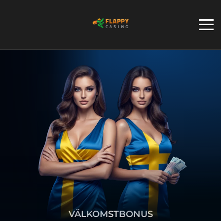
VÄLKOMSTBONUS