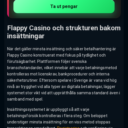
Ta ut pengar
Flappy Casino och strukturen bakom
insättningar
När det gäller minsta insättning och säker betalhantering är
Flappy Casino konstruerat med fokus på tydlighet och
förutsägbarhet. Plattformen följer svenska
branschstandarder, vilket innebär att varje betalningsmetod
kontrolleras mot licenskrav, bankprocedurer och interna
säkerhetsrutiner. Eftersom spelare i Sverige är vana vid hög
nivå av trygghet vid alla typer av digitala betalningar, lägger
systemet stor vikt vid att upprätthålla samma standard även i
samband med spel.
Insättningssystemet är uppbyggt så att varje
betalningsförsök kontrolleras i flera steg. Om beloppet
understiger minsta insättning för en viss metod stoppas