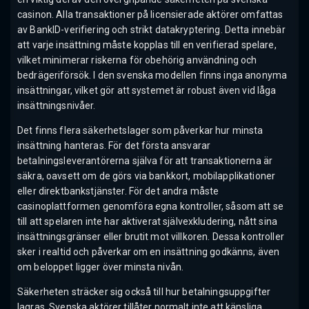
casinon. Alla transaktioner på licensierade aktörer omfattas
av BankID-verifiering och strikt datakryptering. Detta innebär
att varje insättning måste kopplas till en verifierad spelare,
vilket minimerar riskerna för obehörig användning och
bedrägeriförsök. I den svenska modellen finns inga anonyma
insättningar, vilket gör att systemet är robust även vid låga
insättningsnivåer.
Det finns flera säkerhetslager som påverkar hur minsta
insättning hanteras. För det första ansvarar
betalningsleverantörerna själva för att transaktionerna är
säkra, oavsett om de görs via bankkort, mobilapplikationer
eller direktbankstjänster. För det andra måste
casinoplattformen genomföra egna kontroller, såsom att se
till att spelaren inte har aktiverat självexkludering, nått sina
insättningsgränser eller brutit mot villkoren. Dessa kontroller
sker i realtid och påverkar om en insättning godkänns, även
om beloppet ligger över minsta nivån.
Säkerheten sträcker sig också till hur betalningsuppgifter
lagras. Svenska aktörer tillåter normalt inte att känsliga