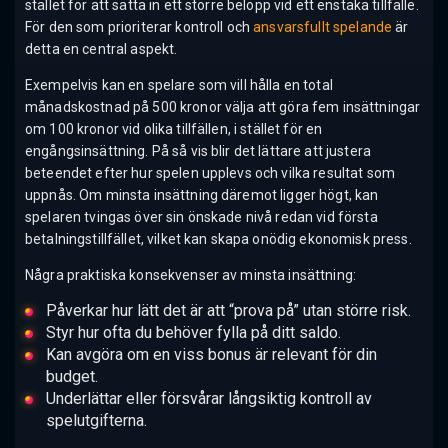
stället för att sätta in ett större belopp vid ett enstaka tillfälle.
För den som prioriterar kontroll och
ansvarsfullt spelande
är
detta en central aspekt.
Exempelvis kan en spelare som vill hålla en total
månadskostnad på 500 kronor välja att göra fem insättningar
om 100 kronor vid olika tillfällen, i stället för en
engångsinsättning. På så vis blir det lättare att justera
beteendet efter hur spelen upplevs och vilka resultat som
uppnås. Om minsta insättning däremot ligger högt, kan
spelaren tvingas över sin önskade nivå redan vid första
betalningstillfället, vilket kan skapa onödig ekonomisk press.
Några praktiska konsekvenser av minsta insättning:
Påverkar hur lätt det är att “prova på” utan större risk.
Styr hur ofta du behöver fylla på ditt saldo.
Kan avgöra om en viss bonus är relevant för din
budget.
Underlättar eller försvårar långsiktig kontroll av
spelutgifterna.