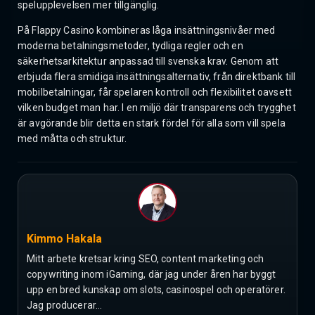
spelupplevelsen mer tillgänglig.
På Flappy Casino kombineras låga insättningsnivåer med
moderna betalningsmetoder, tydliga regler och en
säkerhetsarkitektur anpassad till svenska krav. Genom att
erbjuda flera smidiga insättningsalternativ, från direktbank till
mobilbetalningar, får spelaren kontroll och flexibilitet oavsett
vilken budget man har. I en miljö där transparens och trygghet
är avgörande blir detta en stark fördel för alla som vill spela
med måtta och struktur.
Kimmo Hakala
Mitt arbete kretsar kring SEO, content marketing och
copywriting inom iGaming, där jag under åren har byggt
upp en bred kunskap om slots, casinospel och operatörer.
Jag producerar…