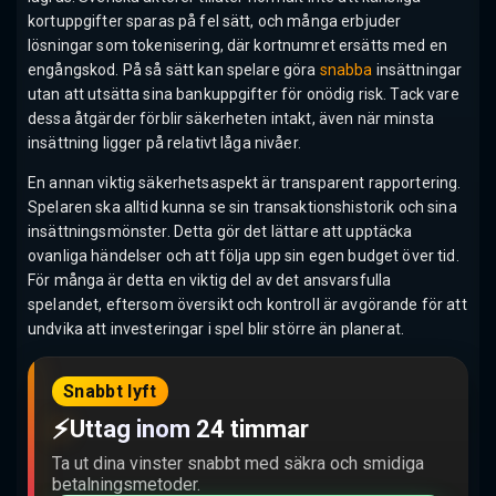
kortuppgifter sparas på fel sätt, och många erbjuder
lösningar som tokenisering, där kortnumret ersätts med en
engångskod. På så sätt kan spelare göra
snabba
insättningar
utan att utsätta sina bankuppgifter för onödig risk. Tack vare
dessa åtgärder förblir säkerheten intakt, även när minsta
insättning ligger på relativt låga nivåer.
En annan viktig säkerhetsaspekt är transparent rapportering.
Spelaren ska alltid kunna se sin transaktionshistorik och sina
insättningsmönster. Detta gör det lättare att upptäcka
ovanliga händelser och att följa upp sin egen budget över tid.
För många är detta en viktig del av det ansvarsfulla
spelandet, eftersom översikt och kontroll är avgörande för att
undvika att investeringar i spel blir större än planerat.
Snabbt lyft
⚡
Uttag inom 24 timmar
Ta ut dina vinster snabbt med säkra och smidiga
betalningsmetoder.