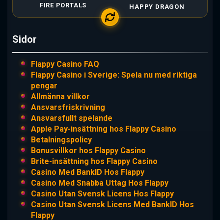
FIRE PORTALS
HAPPY DRAGON
Sidor
Flappy Casino FAQ
Flappy Casino i Sverige: Spela nu med riktiga
pengar
Allmänna villkor
Ansvarsfriskrivning
Ansvarsfullt spelande
Apple Pay-insättning hos Flappy Casino
Betalningspolicy
Bonusvillkor hos Flappy Casino
Brite-insättning hos Flappy Casino
Casino Med BankID Hos Flappy
Casino Med Snabba Uttag Hos Flappy
Casino Utan Svensk Licens Hos Flappy
Casino Utan Svensk Licens Med BankID Hos
Flappy