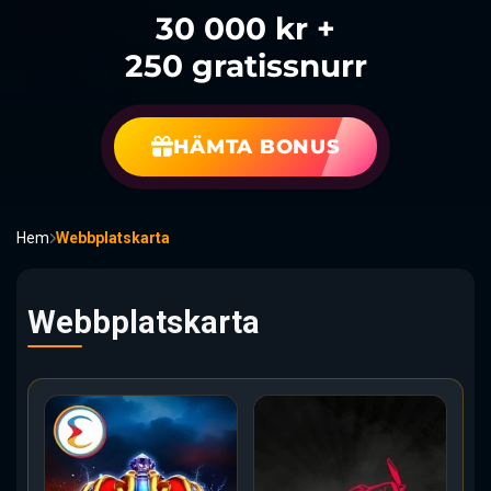
30 000 kr +
250 gratissnurr
HÄMTA BONUS
Hem
Webbplatskarta
Webbplatskarta